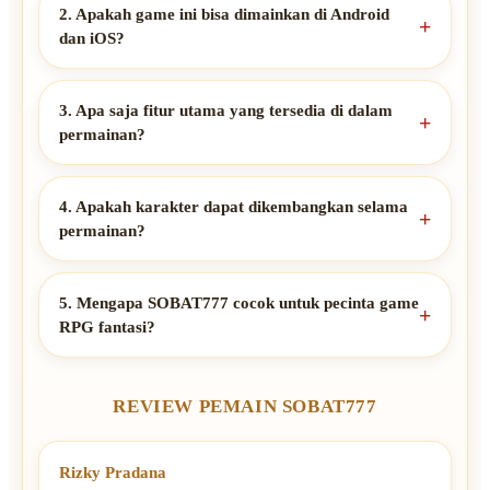
2. Apakah game ini bisa dimainkan di Android
+
dan iOS?
3. Apa saja fitur utama yang tersedia di dalam
+
permainan?
4. Apakah karakter dapat dikembangkan selama
+
permainan?
5. Mengapa SOBAT777 cocok untuk pecinta game
+
RPG fantasi?
REVIEW PEMAIN SOBAT777
Rizky Pradana