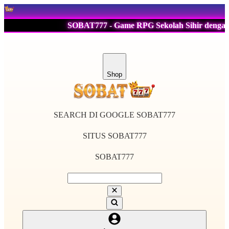
SOBAT777 - Game RPG Sekolah Sihir dengan Petualangan Fan
Shop
SEARCH DI GOOGLE SOBAT777
SITUS SOBAT777
SOBAT777