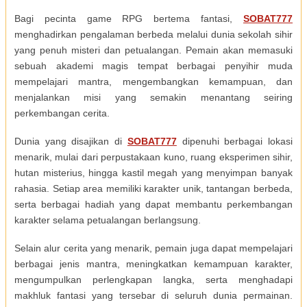
Bagi pecinta game RPG bertema fantasi,
SOBAT777
menghadirkan pengalaman berbeda melalui dunia sekolah sihir
yang penuh misteri dan petualangan. Pemain akan memasuki
sebuah akademi magis tempat berbagai penyihir muda
mempelajari mantra, mengembangkan kemampuan, dan
menjalankan misi yang semakin menantang seiring
perkembangan cerita.
Dunia yang disajikan di
SOBAT777
dipenuhi berbagai lokasi
menarik, mulai dari perpustakaan kuno, ruang eksperimen sihir,
hutan misterius, hingga kastil megah yang menyimpan banyak
rahasia. Setiap area memiliki karakter unik, tantangan berbeda,
serta berbagai hadiah yang dapat membantu perkembangan
karakter selama petualangan berlangsung.
Selain alur cerita yang menarik, pemain juga dapat mempelajari
berbagai jenis mantra, meningkatkan kemampuan karakter,
mengumpulkan perlengkapan langka, serta menghadapi
makhluk fantasi yang tersebar di seluruh dunia permainan.