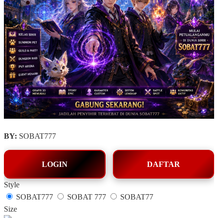
BY:
SOBAT777
LOGIN
DAFTAR
Style
SOBAT777
SOBAT 777
SOBAT77
Size