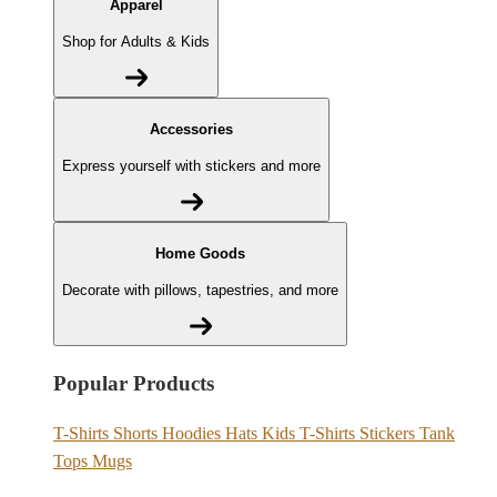
Apparel
Shop for Adults & Kids
Accessories
Express yourself with stickers and more
Home Goods
Decorate with pillows, tapestries, and more
Popular Products
T-Shirts
Shorts
Hoodies
Hats
Kids T-Shirts
Stickers
Tank
Tops
Mugs