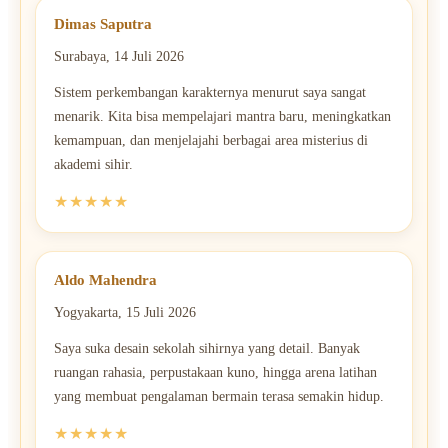
Dimas Saputra
Surabaya, 14 Juli 2026
Sistem perkembangan karakternya menurut saya sangat
menarik. Kita bisa mempelajari mantra baru, meningkatkan
kemampuan, dan menjelajahi berbagai area misterius di
akademi sihir.
★★★★★
Aldo Mahendra
Yogyakarta, 15 Juli 2026
Saya suka desain sekolah sihirnya yang detail. Banyak
ruangan rahasia, perpustakaan kuno, hingga arena latihan
yang membuat pengalaman bermain terasa semakin hidup.
★★★★★