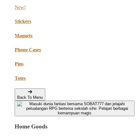
New!
Stickers
Magnets
Phone Cases
Pins
Totes
Back To Menu
Home Goods