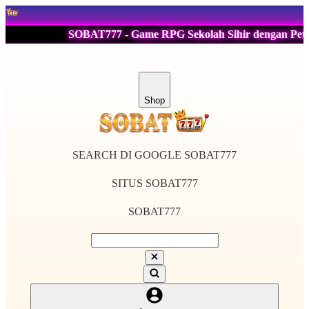
OBAT777 - Game RPG Sekolah Sihir dengan Petualangan Fantas
Shop
SEARCH DI GOOGLE SOBAT777
SITUS SOBAT777
SOBAT777