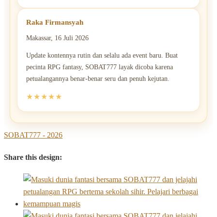
Raka Firmansyah
Makassar, 16 Juli 2026
Update kontennya rutin dan selalu ada event baru. Buat
pecinta RPG fantasy, SOBAT777 layak dicoba karena
petualangannya benar-benar seru dan penuh kejutan.
★★★★★
SOBAT777 - 2026
Share this design: