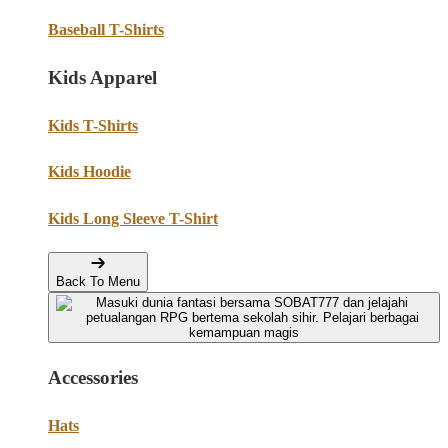
Baseball T-Shirts
Kids Apparel
Kids T-Shirts
Kids Hoodie
Kids Long Sleeve T-Shirt
Back To Menu
Accessories
Hats