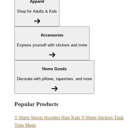
Apparel
Shop for Adults & Kids
Accessories
Express yourself with stickers and more
Home Goods
Decorate with pillows, tapestries, and more
Popular Products
T-Shirts
Shorts
Hoodies
Hats
Kids T-Shirts
Stickers
Tank
Tops
Mugs