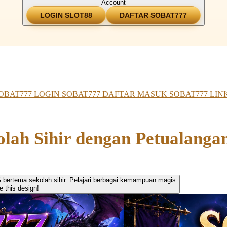
Account
LOGIN SLOT88
DAFTAR SOBAT777
OBAT777 LOGIN
SOBAT777 DAFTAR
MASUK SOBAT777
LIN
ah Sihir dengan Petualanga
e this design!