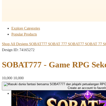
Explore Categories
Popular Products
Shop All Designs
SOBAT777
SOBAT 777
SOBAT77
SOBAT 77
S
Design ID: 74165272
SOBAT777 - Game RPG Sekol
10,000
10,000
Create an account to favorit