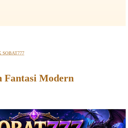
K SOBAT777
n Fantasi Modern