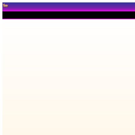
SOBAT777 - 