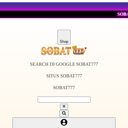
Game RPG Sekolah Sihir dengan Petualangan Fantasi Modern
Shop
SEARCH DI GOOGLE SOBAT777
SITUS SOBAT777
SOBAT777