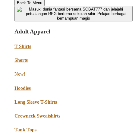
Back To Menu
Adult Apparel
T-Shirts
Shorts
New!
Hoodies
Long Sleeve T-Shirts
Crewneck Sweatshirts
Tank Tops