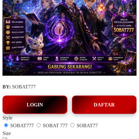
BY:
SOBAT777
LOGIN
DAFTAR
Style
SOBAT777
SOBAT 777
SOBAT77
Size