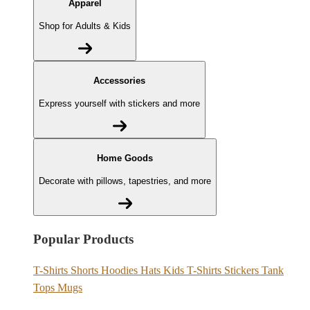
Apparel
Shop for Adults & Kids
Accessories
Express yourself with stickers and more
Home Goods
Decorate with pillows, tapestries, and more
Popular Products
T-Shirts
Shorts
Hoodies
Hats
Kids T-Shirts
Stickers
Tank
Tops
Mugs