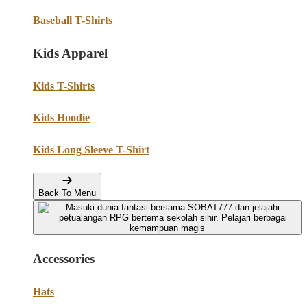
Baseball T-Shirts
Kids Apparel
Kids T-Shirts
Kids Hoodie
Kids Long Sleeve T-Shirt
Back To Menu
Accessories
Hats