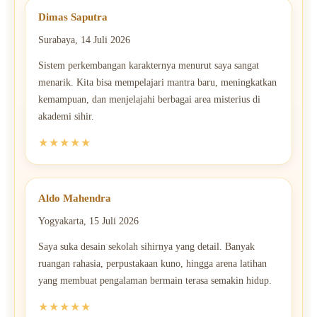
Dimas Saputra
Surabaya, 14 Juli 2026
Sistem perkembangan karakternya menurut saya sangat
menarik. Kita bisa mempelajari mantra baru, meningkatkan
kemampuan, dan menjelajahi berbagai area misterius di
akademi sihir.
★★★★★
Aldo Mahendra
Yogyakarta, 15 Juli 2026
Saya suka desain sekolah sihirnya yang detail. Banyak
ruangan rahasia, perpustakaan kuno, hingga arena latihan
yang membuat pengalaman bermain terasa semakin hidup.
★★★★★