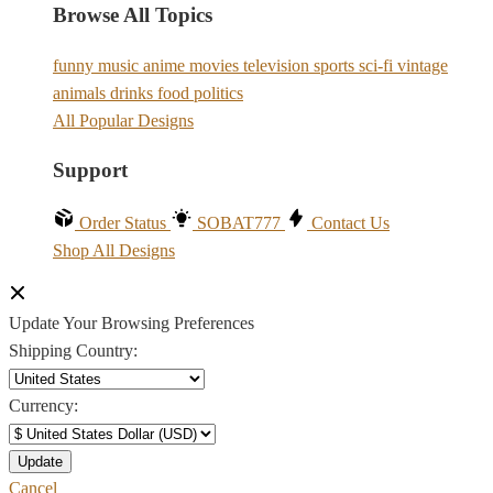
Browse All Topics
funny
music
anime
movies
television
sports
sci-fi
vintage
animals
drinks
food
politics
All Popular Designs
Support
Order Status
SOBAT777
Contact Us
Shop All Designs
Update Your Browsing Preferences
Shipping Country:
Currency:
Cancel