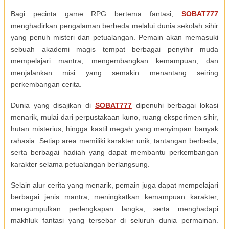
Bagi pecinta game RPG bertema fantasi,
SOBAT777
menghadirkan pengalaman berbeda melalui dunia sekolah sihir
yang penuh misteri dan petualangan. Pemain akan memasuki
sebuah akademi magis tempat berbagai penyihir muda
mempelajari mantra, mengembangkan kemampuan, dan
menjalankan misi yang semakin menantang seiring
perkembangan cerita.
Dunia yang disajikan di
SOBAT777
dipenuhi berbagai lokasi
menarik, mulai dari perpustakaan kuno, ruang eksperimen sihir,
hutan misterius, hingga kastil megah yang menyimpan banyak
rahasia. Setiap area memiliki karakter unik, tantangan berbeda,
serta berbagai hadiah yang dapat membantu perkembangan
karakter selama petualangan berlangsung.
Selain alur cerita yang menarik, pemain juga dapat mempelajari
berbagai jenis mantra, meningkatkan kemampuan karakter,
mengumpulkan perlengkapan langka, serta menghadapi
makhluk fantasi yang tersebar di seluruh dunia permainan.