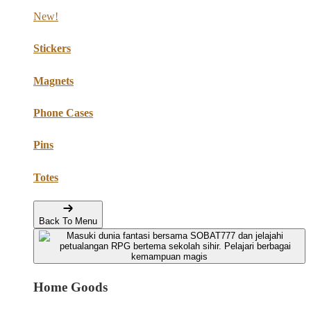
New!
Stickers
Magnets
Phone Cases
Pins
Totes
Back To Menu
Home Goods