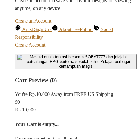
Create an account to save your favorite designs for viewing
anytime, on any device.
Create an Account
Artist Sign Up
About TeePublic
Social
Responsibility
Create Account
Cart Preview (0)
You're
Rp.10,000
Away from
FREE US Shipping!
$0
Rp.10,000
Your Cart is empty...
Discover something you'll love!