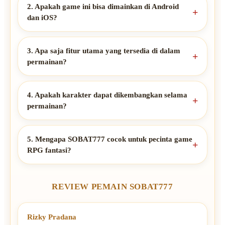
2. Apakah game ini bisa dimainkan di Android
+
dan iOS?
3. Apa saja fitur utama yang tersedia di dalam
+
permainan?
4. Apakah karakter dapat dikembangkan selama
+
permainan?
5. Mengapa SOBAT777 cocok untuk pecinta game
+
RPG fantasi?
REVIEW PEMAIN SOBAT777
Rizky Pradana