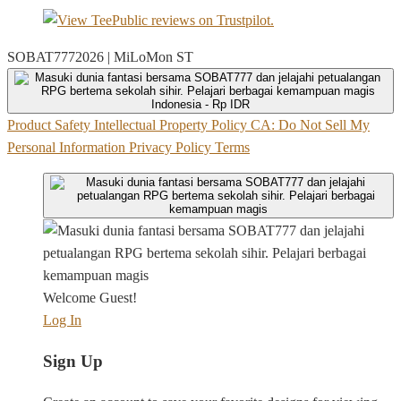
SOBAT7772026 | MiLoMon ST
Indonesia - Rp IDR
Product Safety
Intellectual Property Policy
CA: Do Not Sell My
Personal Information
Privacy Policy
Terms
Welcome Guest!
Log In
Sign Up