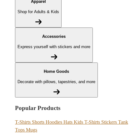
Apparel
Shop for Adults & Kids
Accessories
Express yourself with stickers and more
Home Goods
Decorate with pillows, tapestries, and more
Popular Products
T-Shirts
Shorts
Hoodies
Hats
Kids T-Shirts
Stickers
Tank
Tops
Mugs