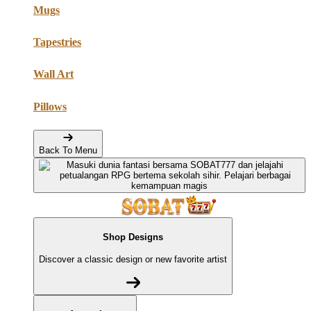
Mugs
Tapestries
Wall Art
Pillows
Back To Menu
Shop Designs
Discover a classic design or new favorite artist