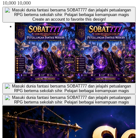
10,000
10,000
Create an account to favorite this design!