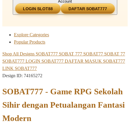
Account
LOGIN SLOT88
DAFTAR SOBAT777
Explore Categories
Popular Products
Shop All Designs
SOBAT777
SOBAT 777
SOBAT77
SOBAT 77
SOBAT777 LOGIN
SOBAT777 DAFTAR
MASUK SOBAT777
LINK SOBAT777
Design ID: 74165272
SOBAT777 - Game RPG Sekolah
Sihir dengan Petualangan Fantasi
Modern