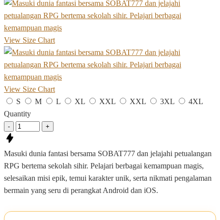
View Size Chart
View Size Chart
S
M
L
XL
XXL
XXL
3XL
4XL
Quantity
-
+
Masuki dunia fantasi bersama SOBAT777 dan jelajahi petualangan
RPG bertema sekolah sihir. Pelajari berbagai kemampuan magis,
selesaikan misi epik, temui karakter unik, serta nikmati pengalaman
bermain yang seru di perangkat Android dan iOS.