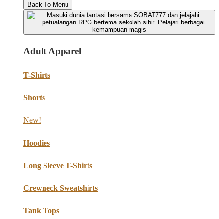
Back To Menu
Adult Apparel
T-Shirts
Shorts
New!
Hoodies
Long Sleeve T-Shirts
Crewneck Sweatshirts
Tank Tops