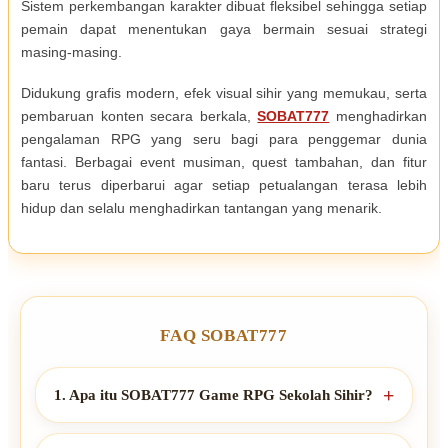
Sistem perkembangan karakter dibuat fleksibel sehingga setiap
pemain dapat menentukan gaya bermain sesuai strategi
masing-masing.
Didukung grafis modern, efek visual sihir yang memukau, serta
pembaruan konten secara berkala,
SOBAT777
menghadirkan
pengalaman RPG yang seru bagi para penggemar dunia
fantasi. Berbagai event musiman, quest tambahan, dan fitur
baru terus diperbarui agar setiap petualangan terasa lebih
hidup dan selalu menghadirkan tantangan yang menarik.
FAQ SOBAT777
+
1. Apa itu SOBAT777 Game RPG Sekolah Sihir?