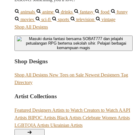
animals
anime
drinks
fantasy
food
funny
movies
sci-fi
sports
television
vintage
Shop All Designs
Shop Designs
Shop All Designs
New Tees on Sale
Newest Designers
Tag
Directory
Artist Collections
Featured Designers
Artists to Watch
Creators to Watch
AAPI
Artists
BIPOC Artists
Black Artists
Celebrate Women Artists
LGBTQIA Artists
Ukrainian Artists