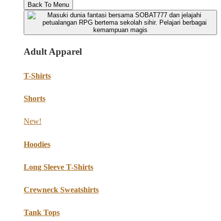
Back To Menu
Adult Apparel
T-Shirts
Shorts
New!
Hoodies
Long Sleeve T-Shirts
Crewneck Sweatshirts
Tank Tops