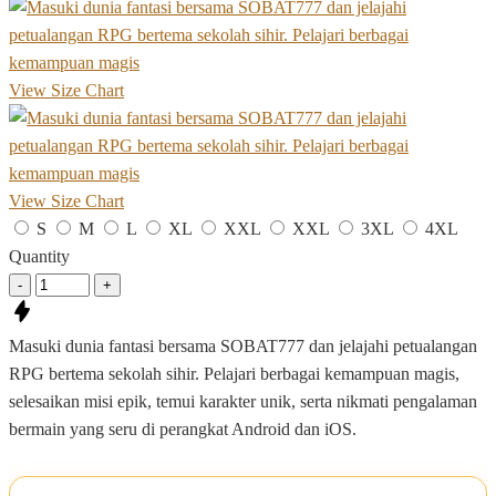
View Size Chart
View Size Chart
S
M
L
XL
XXL
XXL
3XL
4XL
Quantity
-
+
Masuki dunia fantasi bersama SOBAT777 dan jelajahi petualangan
RPG bertema sekolah sihir. Pelajari berbagai kemampuan magis,
selesaikan misi epik, temui karakter unik, serta nikmati pengalaman
bermain yang seru di perangkat Android dan iOS.