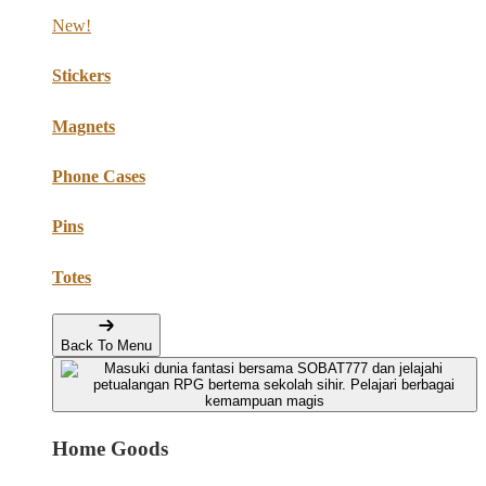
New!
Stickers
Magnets
Phone Cases
Pins
Totes
Back To Menu
Home Goods