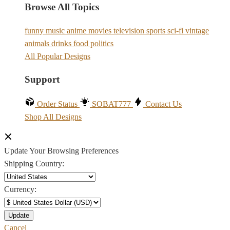
Browse All Topics
funny
music
anime
movies
television
sports
sci-fi
vintage
animals
drinks
food
politics
All Popular Designs
Support
Order Status
SOBAT777
Contact Us
Shop All Designs
Update Your Browsing Preferences
Shipping Country:
Currency:
Cancel