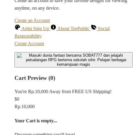
Create an account to save your favorite designs for viewing
anytime, on any device.
Create an Account
Artist Sign Up
About TeePublic
Social
Responsibility
Create Account
Cart Preview (0)
You're
Rp.10,000
Away from
FREE US Shipping!
$0
Rp.10,000
Your Cart is empty...
Discover something you'll love!