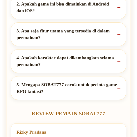
2. Apakah game ini bisa dimainkan di Android
+
dan iOS?
3. Apa saja fitur utama yang tersedia di dalam
+
permainan?
4. Apakah karakter dapat dikembangkan selama
+
permainan?
5. Mengapa SOBAT777 cocok untuk pecinta game
+
RPG fantasi?
REVIEW PEMAIN SOBAT777
Rizky Pradana