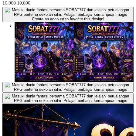
10,000
10,000
Create an account to favorite this design!