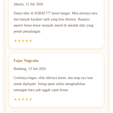
Jakarta, 12 Juli 2026
Dunia sihir di SOBAT777 keren banget. Misi-misinya seru
dan banyak karakter unik yang bisa ditemui. Rasanya
seperti benar-benar menjadi murid di sekolah sihir yang
penuh petualangan.
★★★★★
Fajar Nugraha
Bandung, 13 Juli 2026
Grafisnya bagus, efek sihirnya keren, dan map-nya luas
untuk dijelajahi. Setiap quest selalu menghadirkan
tantangan baru jadi nggak cepat bosan.
★★★★★