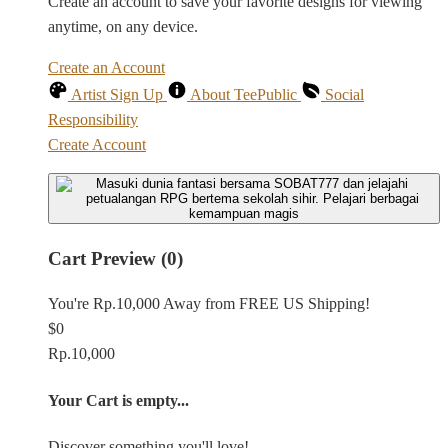
Create an account to save your favorite designs for viewing
anytime, on any device.
Create an Account
Artist Sign Up
About TeePublic
Social
Responsibility
Create Account
Cart Preview (0)
You're
Rp.10,000
Away from
FREE US Shipping!
$0
Rp.10,000
Your Cart is empty...
Discover something you'll love!