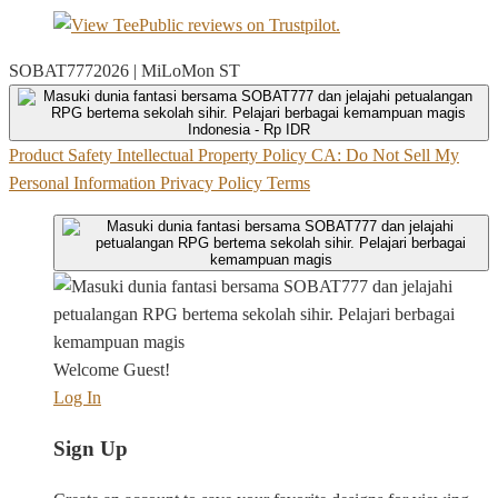
SOBAT7772026 | MiLoMon ST
Indonesia - Rp IDR
Product Safety
Intellectual Property Policy
CA: Do Not Sell My
Personal Information
Privacy Policy
Terms
Welcome Guest!
Log In
Sign Up