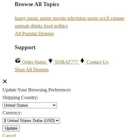
Browse All Topics
funny
music
anime
movies
television
sports
sci-fi
vintage
animals
drinks
food
politics
All Popular Designs
Support
Order Status
SOBAT777
Contact Us
Shop All Designs
Update Your Browsing Preferences
Shipping Country:
Currency:
Cancel