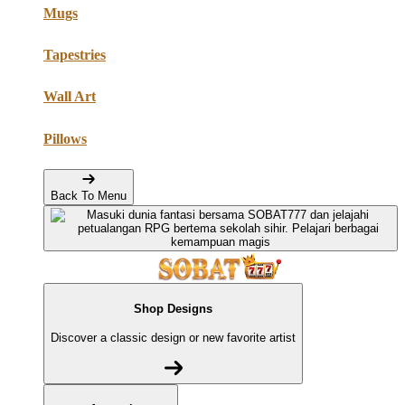
Mugs
Tapestries
Wall Art
Pillows
Back To Menu
Shop Designs
Discover a classic design or new favorite artist