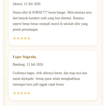
Jakarta, 12 Juli 2026
Dunia sihir di SOBAT777 keren banget. Misi-misinya seru
dan banyak karakter unik yang bisa ditemui. Rasanya
seperti benar-benar menjadi murid di sekolah sihir yang
penuh petualangan.
★★★★★
Fajar Nugraha
Bandung, 13 Juli 2026
Grafisnya bagus, efek sihirnya keren, dan map-nya luas
untuk dijelajahi. Setiap quest selalu menghadirkan
tantangan baru jadi nggak cepat bosan.
★★★★★