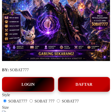
BY:
SOBAT777
LOGIN
DAFTAR
Style
SOBAT777
SOBAT 777
SOBAT77
Size