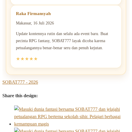
Raka Firmansyah
Makassar, 16 Juli 2026
Update kontennya rutin dan selalu ada event baru. Buat
pecinta RPG fantasy, SOBAT777 layak dicoba karena
petualangannya benar-benar seru dan penuh kejutan.
★★★★★
SOBAT777 - 2026
Share this design: