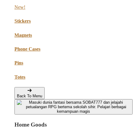
New!
Stickers
Magnets
Phone Cases
Pins
Totes
Back To Menu
Home Goods