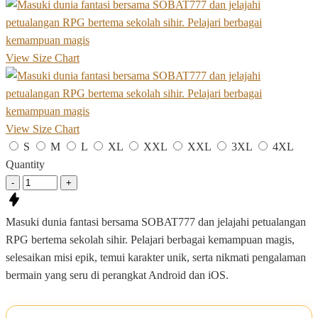
View Size Chart
View Size Chart
S
M
L
XL
XXL
XXL
3XL
4XL
Quantity
-
+
Masuki dunia fantasi bersama SOBAT777 dan jelajahi petualangan
RPG bertema sekolah sihir. Pelajari berbagai kemampuan magis,
selesaikan misi epik, temui karakter unik, serta nikmati pengalaman
bermain yang seru di perangkat Android dan iOS.