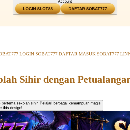
Account
LOGIN SLOT88
DAFTAR SOBAT777
OBAT777 LOGIN
SOBAT777 DAFTAR
MASUK SOBAT777
LIN
ah Sihir dengan Petualanga
e this design!