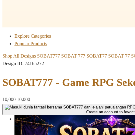
Explore Categories
Popular Products
Shop All Designs
SOBAT777
SOBAT 777
SOBAT77
SOBAT 77
S
Design ID: 74165272
SOBAT777 - Game RPG Sekol
10,000
10,000
Create an account to favorit