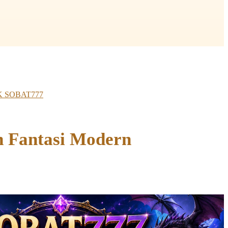
K SOBAT777
n Fantasi Modern